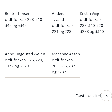
Bente Thorsen
Anders
Kristin Vinje
ordf. for kap. 258, 310,
Tyvand
ordf. for kap.
342 og 3342
ordf. for kap.
288, 340, 920,
221 og 228
3288 og 3340
Anne Tingelstad Wøien
Marianne Aasen
ordf. for kap. 226, 229,
ordf. for kap.
1137 og 3229
260, 285, 287
og 3287
Første kapittel