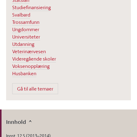
Statslån
Studiefinansiering
Svalbard
Trossamfunn
Ungdommer
Universiteter
Utdanning
Veterinærvesen
Videregående skoler
Voksenopplæring
Husbanken
Gå til alle temaer
Innhold
Innst. 12 S (2013–2014)