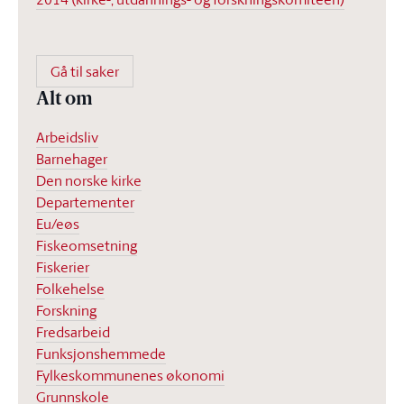
Gå til saker
Alt om
Arbeidsliv
Barnehager
Den norske kirke
Departementer
Eu/eøs
Fiskeomsetning
Fiskerier
Folkehelse
Forskning
Fredsarbeid
Funksjonshemmede
Fylkeskommunenes økonomi
Grunnskole