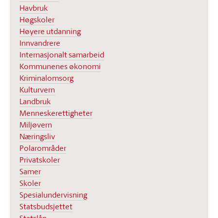
Havbruk
Høgskoler
Høyere utdanning
Innvandrere
Internasjonalt samarbeid
Kommunenes økonomi
Kriminalomsorg
Kulturvern
Landbruk
Menneskerettigheter
Miljøvern
Næringsliv
Polarområder
Privatskoler
Samer
Skoler
Spesialundervisning
Statsbudsjettet