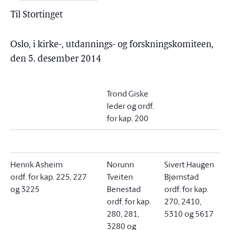
Til Stortinget
Oslo, i kirke-, utdannings- og forskningskomiteen,
den 5. desember 2014
Trond Giske
leder og ordf.
for kap. 200
Henrik Asheim
Norunn
Sivert Haugen
ordf. for kap. 225, 227
Tveiten
Bjørnstad
og 3225
Benestad
ordf. for kap.
ordf. for kap.
270, 2410,
280, 281,
5310 og 5617
3280 og