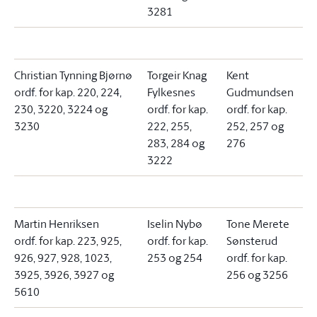
3281
Christian Tynning Bjørnø
Torgeir Knag
Kent
ordf. for kap. 220, 224,
Fylkesnes
Gudmundsen
230, 3220, 3224 og
ordf. for kap.
ordf. for kap.
3230
222, 255,
252, 257 og
283, 284 og
276
3222
Martin Henriksen
Iselin Nybø
Tone Merete
ordf. for kap. 223, 925,
ordf. for kap.
Sønsterud
926, 927, 928, 1023,
253 og 254
ordf. for kap.
3925, 3926, 3927 og
256 og 3256
5610