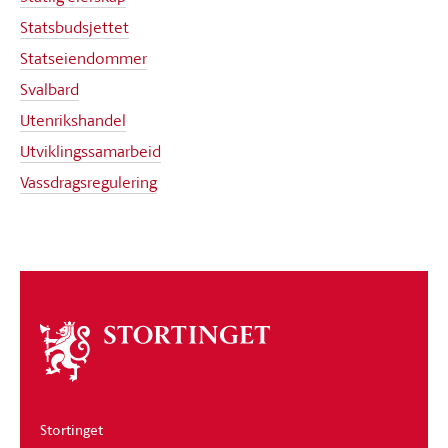
Statsbudsjettet
Statseiendommer
Svalbard
Utenrikshandel
Utviklingssamarbeid
Vassdragsregulering
Om
stortinget
Stortinget