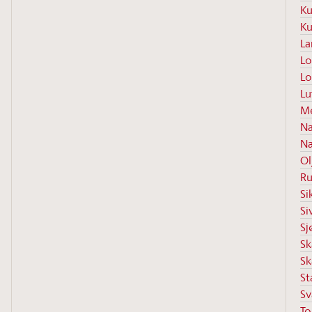
Ku
Ku
La
Lo
Lo
Lu
Me
Na
Næ
Ol
Ru
Si
Si
Sj
Sk
Sk
St
Sv
To