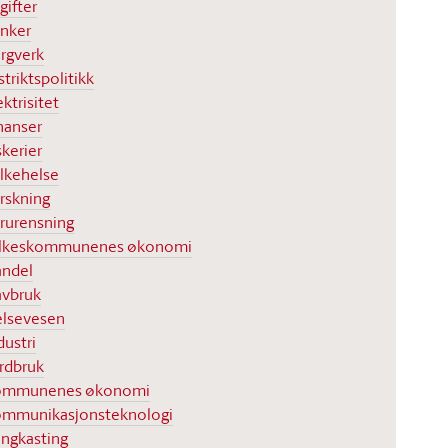
gifter
nker
rgverk
striktspolitikk
ektrisitet
nanser
skerier
lkehelse
rskning
rurensning
ylkeskommunenes økonomi
ndel
vbruk
lsevesen
dustri
rdbruk
ommunenes økonomi
mmunikasjonsteknologi
ingkasting