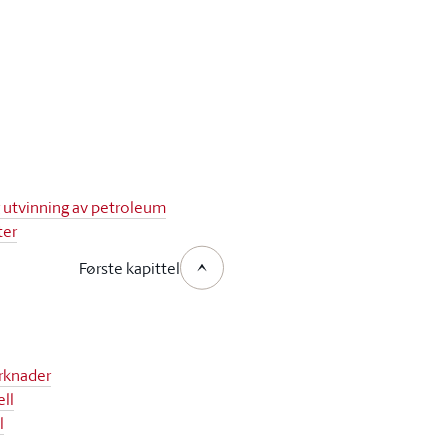
g utvinning av petroleum
ter
Første kapittel
erknader
ll
l