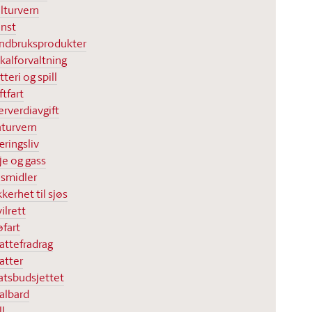
lturvern
nst
ndbruksprodukter
kalforvaltning
tteri og spill
ftfart
rverdiavgift
turvern
ringsliv
je og gass
smidler
kkerhet til sjøs
vilrett
øfart
attefradrag
atter
atsbudsjettet
albard
ll