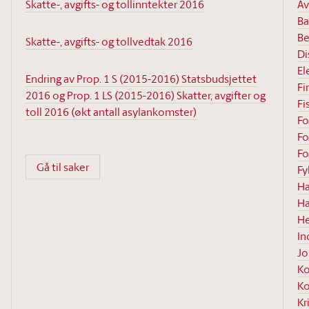
Skatte-, avgifts- og tollinntekter 2016
Av
Ba
Be
Skatte-, avgifts- og tollvedtak 2016
Di
El
Endring av Prop. 1 S (2015-2016) Statsbudsjettet
Fi
2016 og Prop. 1 LS (2015-2016) Skatter, avgifter og
Fi
toll 2016 (økt antall asylankomster)
Fo
Fo
Fo
Gå til saker
F
Ha
Ha
He
In
Jo
K
Ko
Kr