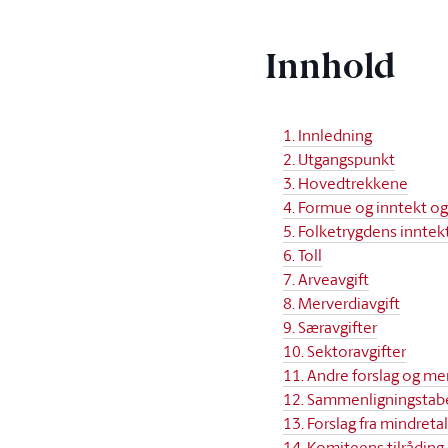
Innhold
1. Innledning
2. Utgangspunkt
3. Hovedtrekkene
4. Formue og inntekt o
5. Folketrygdens inntek
6. Toll
7. Arveavgift
8. Merverdiavgift
9. Særavgifter
10. Sektoravgifter
11. Andre forslag og m
12. Sammenligningstabe
13. Forslag fra mindretal
14. Komiteens tilråding