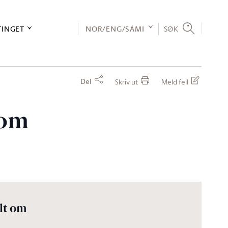
TINGET
NOR/ENG/SÁMI
SØK
Del
Skriv ut
Meld feil
 om
lt om